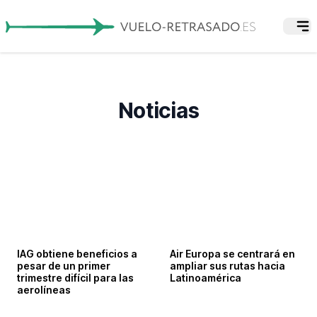
American Airlines retrasará
Air France pone en marcha
Noticias
y cancelará vuelos en todo
un programa para evitar el
el mundo
pago de indemnizaciones a
sus pasajeros
IAG obtiene beneficios a
Air Europa se centrará en
pesar de un primer
ampliar sus rutas hacia
trimestre difícil para las
Latinoamérica
aerolíneas