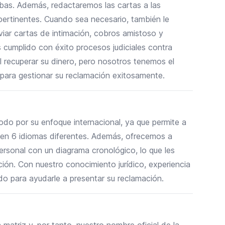
bas. Además, redactaremos las cartas a las
 pertinentes. Cuando sea necesario, también le
viar cartas de intimación, cobros amistoso y
cumplido con éxito procesos judiciales contra
l recuperar su dinero, pero nosotros tenemos el
 para gestionar su reclamación exitosamente.
odo por su enfoque internacional, ya que permite a
 en 6 idiomas diferentes. Además, ofrecemos a
ersonal con un diagrama cronológico, lo que les
ción. Con nuestro conocimiento jurídico, experiencia
o para ayudarle a presentar su reclamación.
atriz y, por tanto, nuestro nombre oficial de la