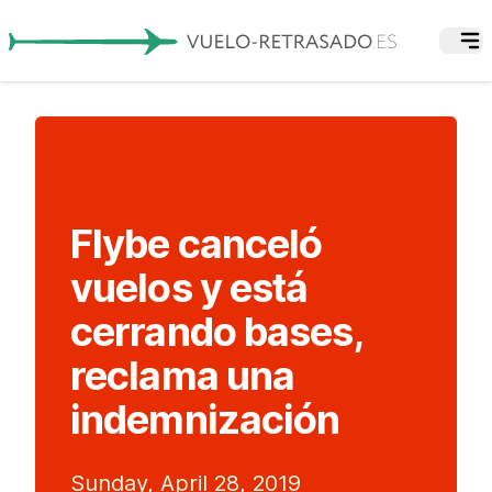
Flybe canceló
vuelos y está
cerrando bases,
reclama una
indemnización
Sunday, April 28, 2019