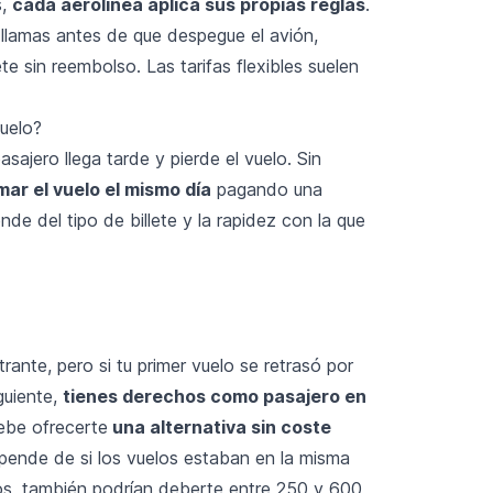
s,
cada aerolínea aplica sus propias reglas
.
 llamas antes de que despegue el avión,
te sin reembolso. Las tarifas flexibles suelen
vuelo?
pasajero llega tarde y pierde el vuelo. Sin
ar el vuelo el mismo día
pagando una
nde del tipo de billete y la rapidez con la que
ante, pero si tu primer vuelo se retrasó por
guiente,
tienes derechos como pasajero en
debe ofrecerte
una alternativa sin coste
pende de si los vuelos estaban en la misma
sos, también podrían deberte entre 250 y 600