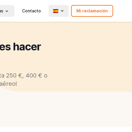
as
Contacto
Mi reclamación
des hacer
ta 250 €, 400 € o
aéreo!