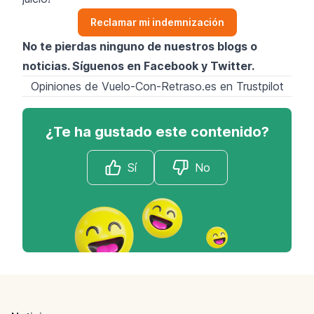
Reclamar mi indemnización
No te pierdas ninguno de nuestros blogs o
noticias. Síguenos en
Facebook
y
Twitter
.
Opiniones de Vuelo-Con-Retraso.es en Trustpilot
¿Te ha gustado este contenido?
Sí
No
Footer