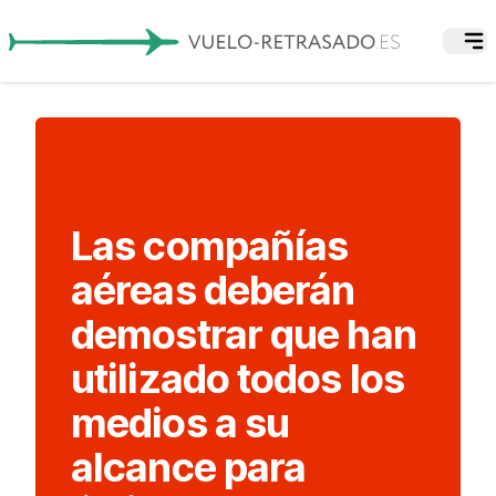
Las compañías
aéreas deberán
demostrar que han
utilizado todos los
medios a su
alcance para