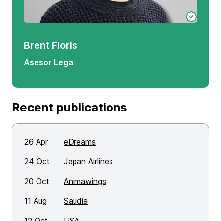
Brent Floris
Asesor Legal
Recent publications
26 Apr
eDreams
24 Oct
Japan Airlines
20 Oct
Animawings
11 Aug
Saudia
12 Oct
USA