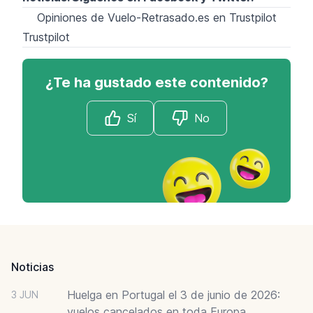
Opiniones de Vuelo-Retrasado.es en Trustpilot
Trustpilot
¿Te ha gustado este contenido?
Sí
No
Footer
Noticias
Huelga en Portugal el 3 de junio de 2026:
3 JUN
vuelos cancelados en toda Europa