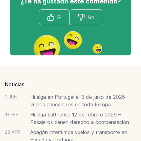
¿Te ha gustado este contenido?
Sí
No
Footer
Noticias
Huelga en Portugal el 3 de junio de 2026:
3 JUN
vuelos cancelados en toda Europa
Huelga Lufthansa 12 de febrero 2026 –
11 FEB
Pasajeros tienen derecho a compensación
Apagón interrumpe vuelos y transporte en
28 APR
España y Portugal