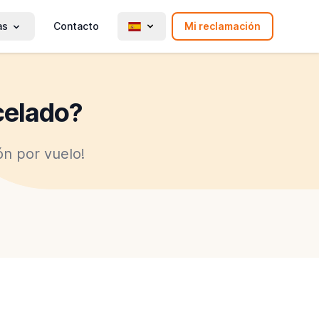
as
Contacto
Mi reclamación
celado?
n por vuelo!