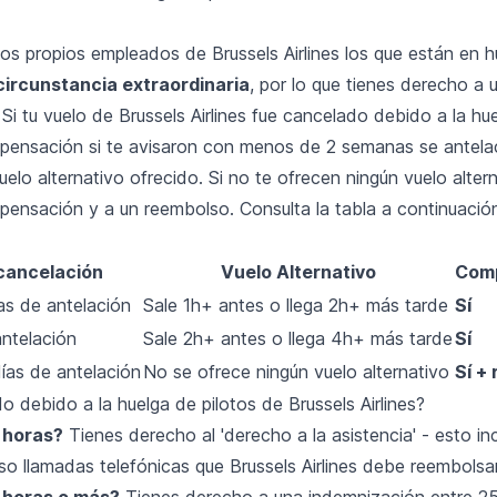
os propios empleados de Brussels Airlines los que están en h
circunstancia extraordinaria
, por lo que tienes derecho a 
Si tu vuelo de Brussels Airlines fue cancelado debido a la hue
ensación si te avisaron con menos de 2 semanas se antela
uelo alternativo ofrecido. Si no te ofrecen ningún vuelo altern
ensación y a un reembolso. Consulta la tabla a continuació
cancelación
Vuelo Alternativo
Com
s de antelación
Sale 1h+ antes o llega 2h+ más tarde
Sí
ntelación
Sale 2h+ antes o llega 4h+ más tarde
Sí
ías de antelación
No se ofrece ningún vuelo alternativo
Sí +
o debido a la huelga de pilotos de Brussels Airlines?
 horas?
Tienes derecho al 'derecho a la asistencia' - esto in
so llamadas telefónicas que Brussels Airlines debe reembolsa
 horas o más?
Tienes derecho a una indemnización entre 25