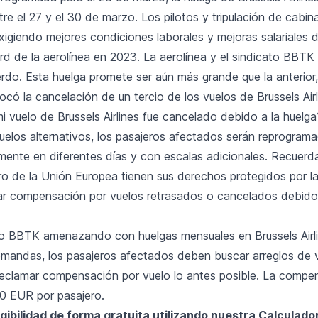
e el 27 y el 30 de marzo. Los pilotos y tripulación de cabin
exigiendo mejores condiciones laborales y mejoras salariales 
rd de la aerolínea en 2023. La aerolínea y el sindicato BBT
erdo. Esta huelga promete ser aún más grande que la anterior
có la cancelación de un tercio de los vuelos de Brussels Airl
i vuelo de Brussels Airlines fue cancelado debido a la huelga
vuelos alternativos, los pasajeros afectados serán reprogram
emente en diferentes días y con escalas adicionales. Recuerd
ro de la Unión Europea tienen sus derechos protegidos por l
r compensación por vuelos retrasados o cancelados debido 
to BBTK amenazando con huelgas mensuales en Brussels Airli
mandas, los pasajeros afectados deben buscar arreglos de v
 reclamar compensación por vuelo lo antes posible. La compe
0 EUR por pasajero.
egibilidad de forma gratuita utilizando nuestra Calculado