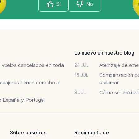
Sí
No
Lo nuevo en nuestro blog
6: vuelos cancelados en toda
Aterrizaje de em
24 JUL
Compensación por
15 JUL
asajeros tienen derecho a
reclamar
Cómo ser auxilia
9 JUL
n España y Portugal
Sobre nosotros
Redimiento de