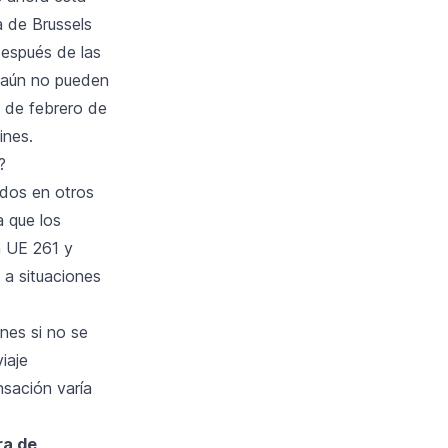
a de Brussels
después de las
K aún no pueden
, de febrero de
ines.
?
ados en otros
a que los
a UE 261 y
a situaciones
nes si no se
iaje
nsación varía
ra de