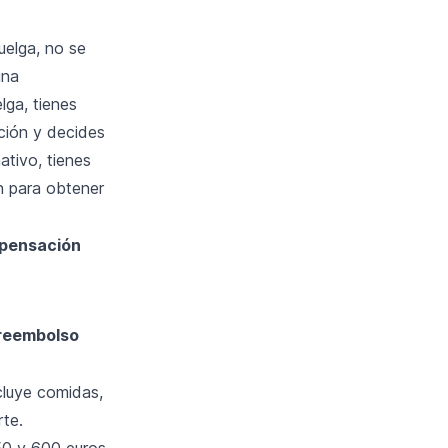
uelga, no se
una
lga, tienes
ción y decides
ativo, tienes
n para obtener
pensación
 reembolso
cluye comidas,
rte.
0 y 600 euros.