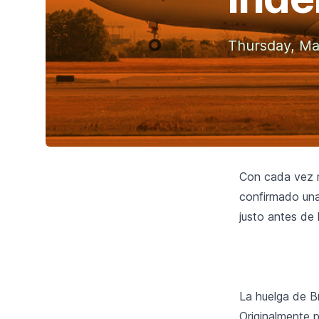
Thursday, Ma
Con cada vez má
confirmado una
justo antes de
La huelga de Br
Originalmente p