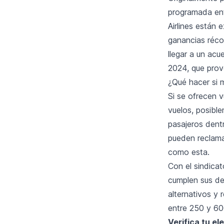
programada entr
Airlines están 
ganancias réco
llegar a un acu
2024, que provo
¿Qué hacer si m
Si se ofrecen 
vuelos, posibl
pasajeros dent
pueden reclama
como esta.
Con el sindica
cumplen sus de
alternativos y
entre 250 y 60
Verifica tu el