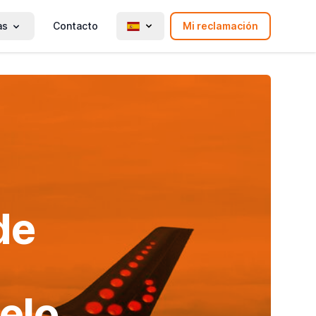
as
Contacto
Mi reclamación
de
elo