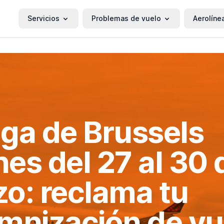
Servicios
Problemas de vuelo
Aerolíne
ga de Brussels
ines del 27 al 30 
o: reclama tu
mnización de vu