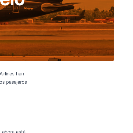
irlines han
los pasajeros
s ahora está