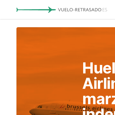
Huel
Airl
marz
inde