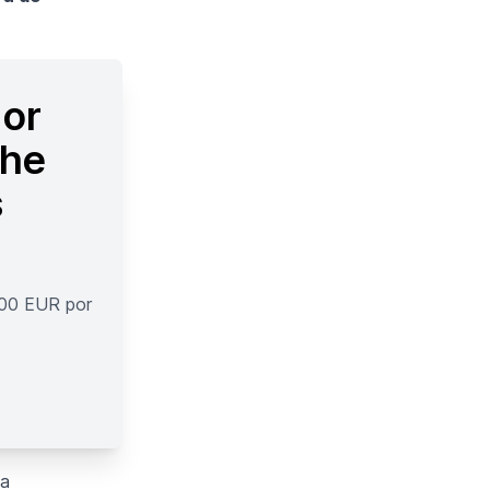
 or
the
s
600 EUR por
ma