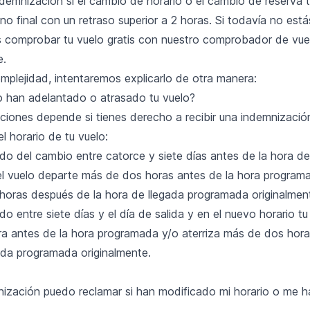
demnización si el cambio de horario o el cambio de reserva t
tino final con un retraso superior a 2 horas. Si todavía no est
 comprobar tu vuelo gratis con nuestro comprobador de vuel
e.
mplejidad, intentaremos explicarlo de otra manera:
 han adelantado o atrasado tu vuelo?
ciones depende si tienes derecho a recibir una indemnizació
l horario de tu vuelo:
o del cambio entre catorce y siete días antes de la hora de 
el vuelo departe más de dos horas antes de la hora programa
horas después de la hora de llegada programada originalmen
o entre siete días y el día de salida y en el nuevo horario t
a antes de la hora programada y/o aterriza más de dos hor
gada programada originalmente.
ización puedo reclamar si han modificado mi horario o me 