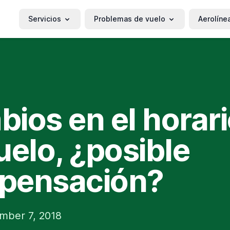
Servicios
Problemas de vuelo
Aerolíne
ios en el horari
uelo, ¿posible
pensación?
ember 7, 2018