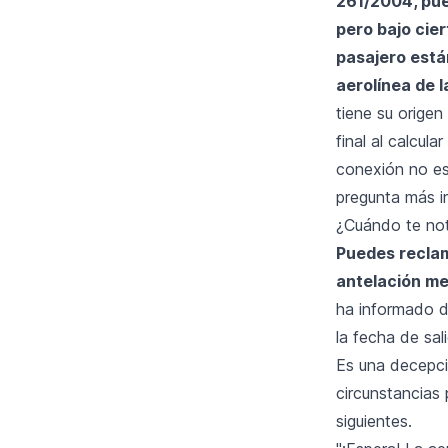
261/2004
, pu
pero bajo cie
pasajero están
aerolínea de l
tiene su origen
final al calcula
conexión no es
pregunta más i
¿Cuándo te noti
Puedes reclam
antelación men
ha informado d
la fecha de sa
Es una decepci
circunstancias 
siguientes.