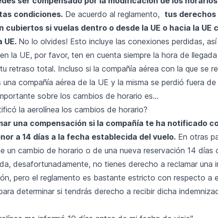
edes ser compensado por la modificación de los horarios 
rtas condiciones.
De acuerdo al reglamento,
tus derechos
 cubiertos si vuelas dentro o desde la UE o hacia la UE 
a UE.
No lo olvides! Esto incluye las conexiones perdidas, así 
 en la UE, por favor, ten en cuenta siempre la hora de llegada
r tu retraso total. Incluso si la compañía aérea con la que se re
 una compañía aérea de la UE y la misma se perdió fuera de 
mportante sobre los cambios de horario es...
ficó la aerolínea los cambios de horario?
ar una compensación si la compañía te ha notificado c
or a 14 días a la fecha establecida del vuelo.
En otras pa
e un cambio de horario o de una nueva reservación 14 días
lida, desafortunadamente, no tienes derecho a reclamar una 
ón, pero el reglamento es bastante estricto con respecto a 
para determinar si tendrás derecho a recibir dicha indemniza