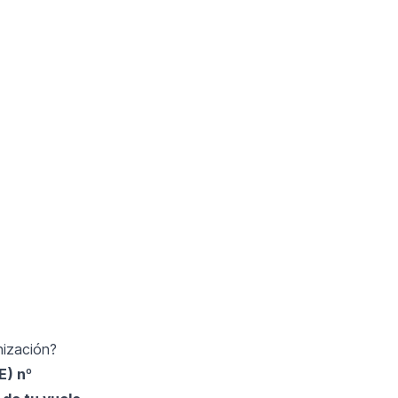
nización?
E) nº