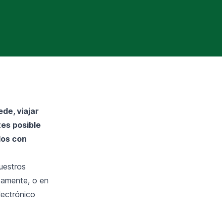
de, viajar
tes posible
dos con
uestros
ctamente, o en
lectrónico