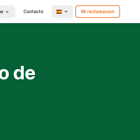
as
Contacto
Mi reclamación
o de