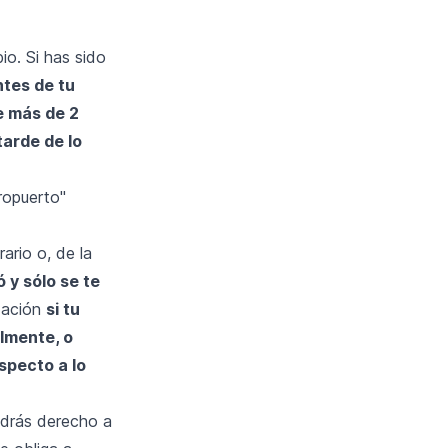
io. Si has sido
ntes de tu
e más de 2
tarde de lo
ropuerto"
ario o, de la
ó y sólo se te
zación
si tu
almente, o
especto a lo
ndrás derecho a