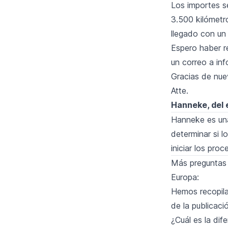
Los importes s
3.500 kilómetro
llegado con un 
Espero haber r
un correo a
in
Gracias de nue
Atte.
Hanneke, del 
Hanneke es una
determinar si l
iniciar los pro
Más preguntas 
Europa:
Hemos recopila
de la publicaci
¿Cuál es la dif