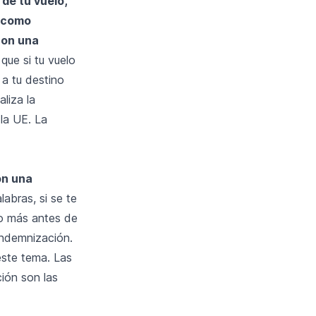
de tu vuelo,
 como
con una
que si tu vuelo
 a tu destino
aliza la
la UE. La
on una
labras, si se te
 o más antes de
indemnización.
este tema. Las
ción son las