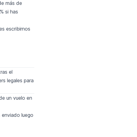
 de más de
% si has
es escribirnos
ras el
ers legales para
de un vuelo en
n enviado luego