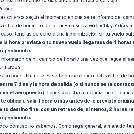
rolínea me informó 10 días antes de mi fecha de viaje"
Vueling
tes criterios según el momento en que se te informó del camb
cambio de horario o de la nueva reserva
entre 14 y 7 días a
e caso, tendrás derecho a una indemnización si:
tu vuelo sal
 la hora prevista o tu nuevo vuelo llega más de 4 horas 
riginalmente.
 informaron de mi cambio de horario una vez que llegué al ae
Air Europa
s un poco diferente. Si se te ha informado del cambio de hor
entre 7 días y la hora de salida (o si nunca se te contact
 en el aeropuerto)
, tienes derecho a reclamar una indemni
te obliga a salir 1 hora o más antes de lo previsto origin
s a tu destino final con un retraso de, al menos, 2 horas r
riginalmente.
oco confuso, lo sabemos. Como regla general, a menudo te