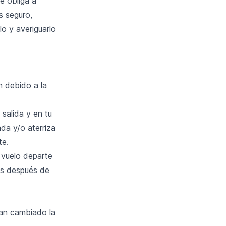
e obliga a
ás seguro,
o y averiguarlo
n debido a la
salida y en tu
da y/o aterriza
te.
u vuelo departe
as después de
han cambiado la