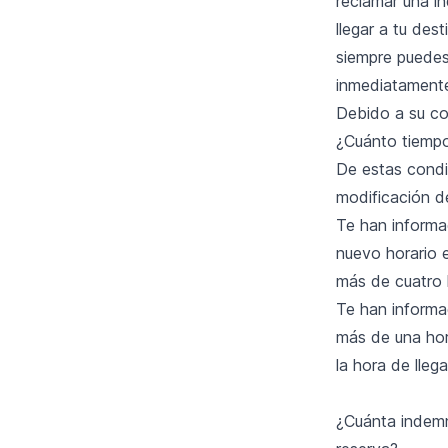
reclamar una in
llegar a tu des
siempre puedes
inmediatament
Debido a su co
¿Cuánto tiempo
De estas condi
modificación de
Te han informad
nuevo horario 
más de cuatro 
Te han informad
más de una hor
la hora de lle
¿Cuánta indemn