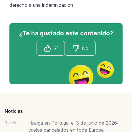
derecho a una indemnización
¿Te ha gustado este contenido?
Sí
No
Footer
Noticias
Huelga en Portugal el 3 de junio de 2026:
3 JUN
vuelos cancelados en toda Europa