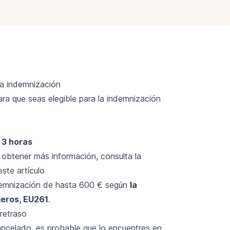
na indemnización
ara que seas elegible para la indemnización
 3 horas
obtener más información, consulta la
este artículo
demnización de hasta 600 € según
la
jeros, EU261
.
retraso
cancelado, es probable que lo encuentres en