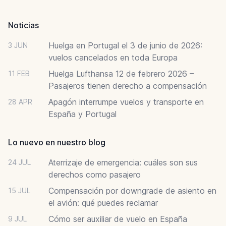
Footer
Noticias
Huelga en Portugal el 3 de junio de 2026:
3 JUN
vuelos cancelados en toda Europa
Huelga Lufthansa 12 de febrero 2026 –
11 FEB
Pasajeros tienen derecho a compensación
Apagón interrumpe vuelos y transporte en
28 APR
España y Portugal
Lo nuevo en nuestro blog
Aterrizaje de emergencia: cuáles son sus
24 JUL
derechos como pasajero
Compensación por downgrade de asiento en
15 JUL
el avión: qué puedes reclamar
Cómo ser auxiliar de vuelo en España
9 JUL