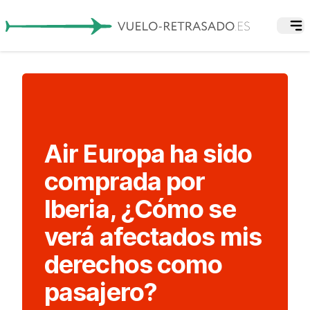
Air Europa ha sido
comprada por
Iberia, ¿Cómo se
verá afectados mis
derechos como
pasajero?