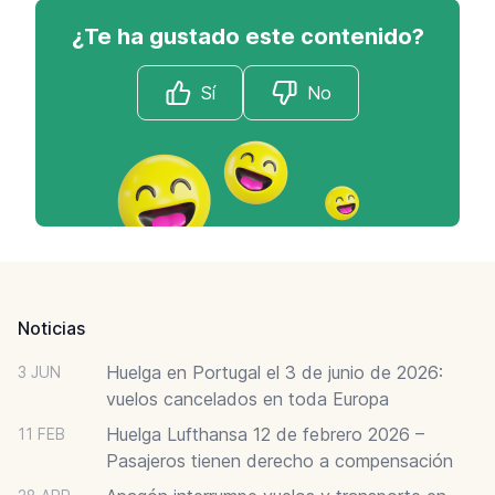
¿Te ha gustado este contenido?
Sí
No
Footer
Noticias
Huelga en Portugal el 3 de junio de 2026:
3 JUN
vuelos cancelados en toda Europa
Huelga Lufthansa 12 de febrero 2026 –
11 FEB
Pasajeros tienen derecho a compensación