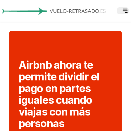
Airbnb ahora te
permite dividir el
pago en partes
iguales cuando
viajas con más
personas