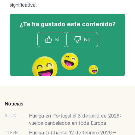
significativa.
¿Te ha gustado este contenido?
Sí
No
Footer
Noticias
Huelga en Portugal el 3 de junio de 2026:
3 JUN
vuelos cancelados en toda Europa
Huelga Lufthansa 12 de febrero 2026 –
11 FEB