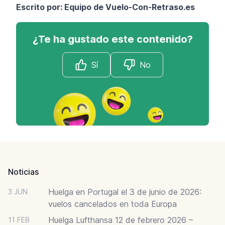
Escrito por: Equipo de
Vuelo-Con-Retraso.es
¿Te ha gustado este contenido?
Sí
No
Footer
Noticias
Huelga en Portugal el 3 de junio de 2026:
3 JUN
vuelos cancelados en toda Europa
Huelga Lufthansa 12 de febrero 2026 –
11 FEB