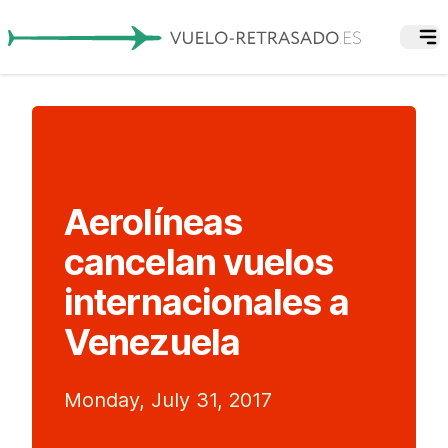
Aerolíneas
cancelan vuelos
internacionales a
Venezuela
Monday, July 31, 2017