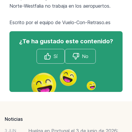
Norte-Westfalia no trabaja en los aeropuertos.
Escrito por el equipo de Vuelo-Con-Retraso.es
¿Te ha gustado este contenido?
Sí
No
Footer
Noticias
Huelga en Portugal el 3 de junio de 2026:
3 JUN