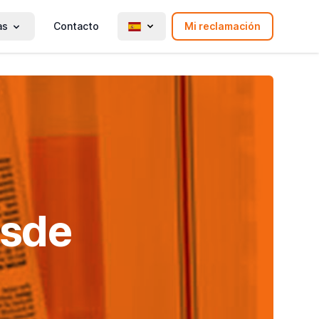
as
Contacto
Mi reclamación
esde