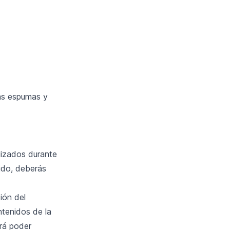
ras espumas y
ilizados durante
ido, deberás
ión del
ntenidos de la
rá poder