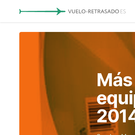
Más 
equi
201