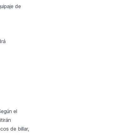
uipaje de
drá
Según el
tirán
os de billar,