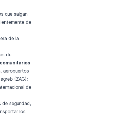
os que salgan
ndientemente de
era de la
das de
 comunitarios
a, aeropuertos
Zagreb (ZAG);
nternacional de
s de seguridad,
nsportar los