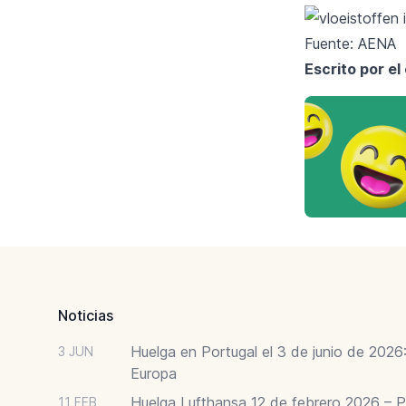
Fuente: AENA
Escrito por e
Footer
Noticias
Huelga en Portugal el 3 de junio de 202
3 JUN
Europa
Huelga Lufthansa 12 de febrero 2026 – P
11 FEB