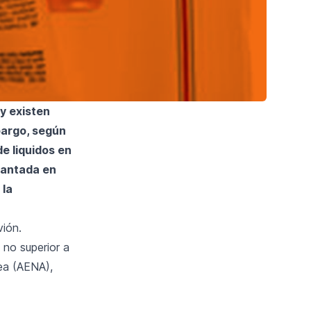
y existen
bargo, según
e liquidos en
vantada en
 la
vión.
 no superior a
ea (AENA),