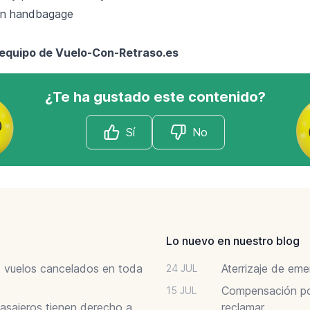
l equipo de Vuelo-Con-Retraso.es
¿Te ha gustado este contenido?
Sí
No
Lo nuevo en nuestro blog
6: vuelos cancelados en toda
Aterrizaje de em
24 JUL
Compensación por
15 JUL
asajeros tienen derecho a
reclamar