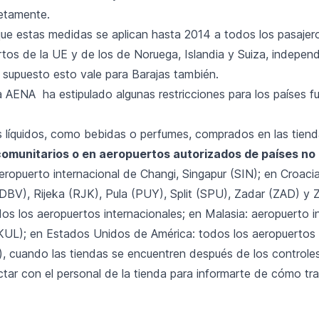
etamente.
ue estas medidas se aplican hasta 2014 a todos los pasajer
rtos de la UE y de los de Noruega, Islandia y Suiza, indepe
r supuesto esto vale para Barajas también.
 AENA ha estipulado algunas restricciones para los países fu
s líquidos, como bebidas o perfumes, comprados en las tien
omunitarios o en aeropuertos autorizados de países no
eropuerto internacional de Changi, Singapur (SIN); en Croaci
DBV), Rijeka (RJK), Pula (PUY), Split (SPU), Zadar (ZAD) y 
os los aeropuertos internacionales; en Malasia: aeropuerto i
KUL); en Estados Unidos de América: todos los aeropuertos
s), cuando las tiendas se encuentren después de los controle
tar con el personal de la tienda para informarte de cómo tra