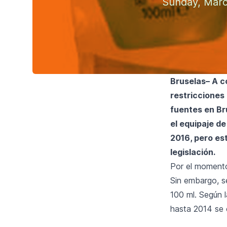
Sunday, Marc
Bruselas– A c
restricciones 
fuentes en Br
el equipaje d
2016, pero es
legislación.
Por el momento
Sin embargo, se
100 ml. Según 
hasta 2014 se c