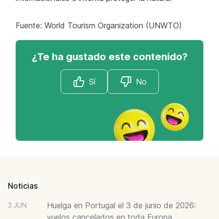
Fuente: World Tourism Organization (UNWTO)
¿Te ha gustado este contenido?
Sí
No
Footer
Noticias
Huelga en Portugal el 3 de junio de 2026:
3 JUN
vuelos cancelados en toda Europa