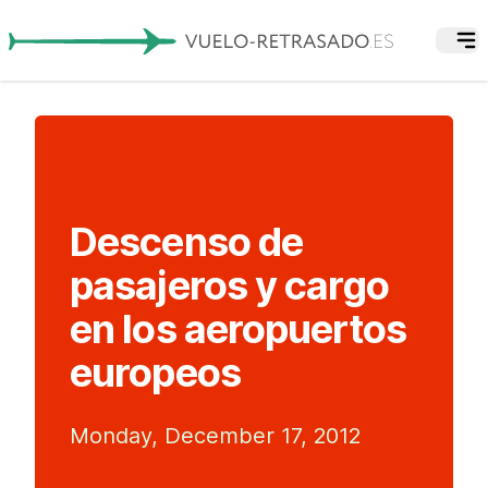
Descenso de
pasajeros y cargo
en los aeropuertos
europeos
Monday, December 17, 2012