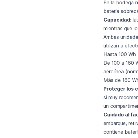
En la bodega n
batería sobreca
Capacidad:
la
mientras que lo
Ambas unidades
utilizan a efec
Hasta 100 Wh (
De 100 a 160 W
aerolínea (nor
Más de 160 Wh 
Proteger los 
sí muy recomen
un compartime
Cuidado al fac
embarque, retir
contiene baterí