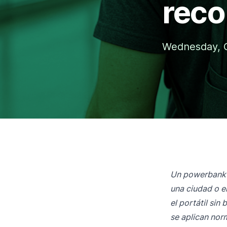
rec
Wednesday, O
Un powerbank e
una ciudad o en
el portátil sin
se aplican nor