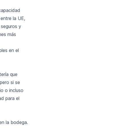
 capacidad
entre la UE,
 seguros y
nes más
les en el
tería que
pero si se
o o incluso
ad para el
en la bodega.