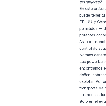
extranjeras?
En este artícu
puede tener tu 
EE. UU. y Chi
permitidos — d
potentes capace
Así podrás emb
control de segu
Normas general
Los powerbanks
encontramos en 
dañan, sobrecal
explotar. Por 
transporte de 
Las normas fu
Solo en el eq