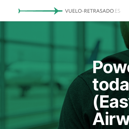
Powe
toda
(Eas
Airw