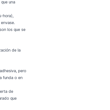
o que una
s-hora),
l envase.
son los que se
ación de la
 adhesiva, pero
a funda o en
uerta de
turado que