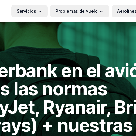
Servicios
Problemas de vuelo
Aerolíne
rbank en el avi
s las normas
yJet, Ryanair, Br
ays) + nuestras