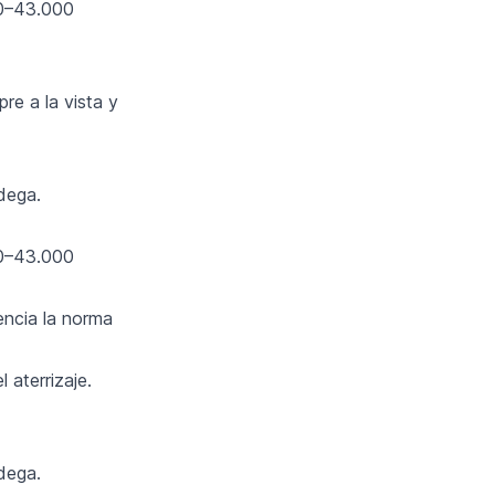
00–43.000
e a la vista y
dega.
00–43.000
encia la norma
 aterrizaje.
dega.