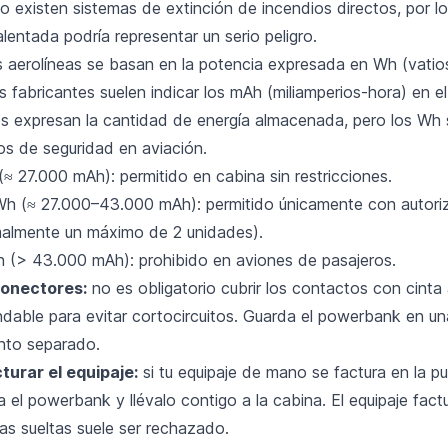
o existen sistemas de extinción de incendios directos, por l
lentada podría representar un serio peligro.
s aerolíneas se basan en la potencia expresada en Wh (vatio
s fabricantes suelen indicar los mAh (miliamperios-hora) en e
 expresan la cantidad de energía almacenada, pero los Wh 
tos de seguridad en aviación.
≈ 27.000 mAh): permitido en cabina sin restricciones.
h (≈ 27.000–43.000 mAh): permitido únicamente con autoriz
malmente un máximo de 2 unidades).
(> 43.000 mAh): prohibido en aviones de pasajeros.
conectores:
no es obligatorio cubrir los contactos con cinta
dable para evitar cortocircuitos. Guarda el powerbank en un
nto separado.
turar el equipaje:
si tu equipaje de mano se factura en la p
a el powerbank y llévalo contigo a la cabina. El equipaje fac
as sueltas suele ser rechazado.