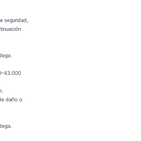
e seguridad,
tinuación
dega.
00–43.000
h.
 de daño o
dega.