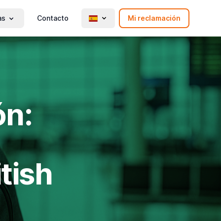
as
Contacto
Mi reclamación
ón:
itish