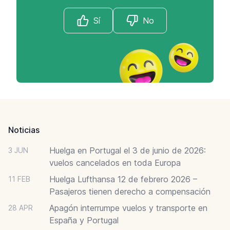
Sí
No
Footer
Noticias
Huelga en Portugal el 3 de junio de 2026:
3 JUN
vuelos cancelados en toda Europa
Huelga Lufthansa 12 de febrero 2026 –
11 FEB
Pasajeros tienen derecho a compensación
Apagón interrumpe vuelos y transporte en
28 APR
España y Portugal