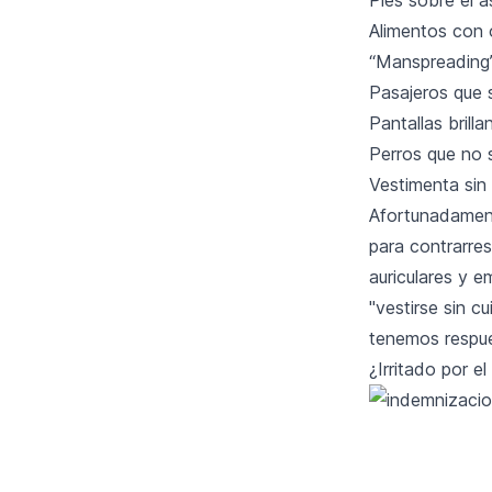
Alimentos con o
“Manspreading”
Pasajeros que s
Pantallas brill
Perros que no s
Vestimenta sin 
Afortunadament
para contrarres
auriculares y e
"vestirse sin 
tenemos respue
¿Irritado por 