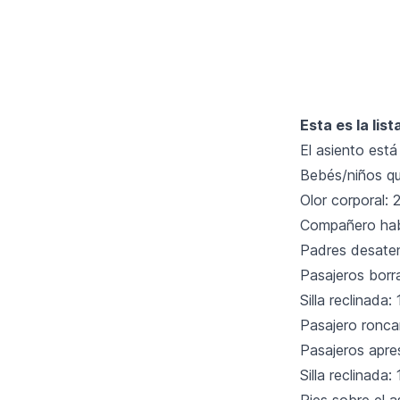
Esta es la lis
El asiento est
Bebés/niños qu
Olor corporal: 
Compañero habl
Padres desaten
Pasajeros borr
Silla reclinada:
Pasajero ronca
Pasajeros apres
Silla reclinada:
Pies sobre el a