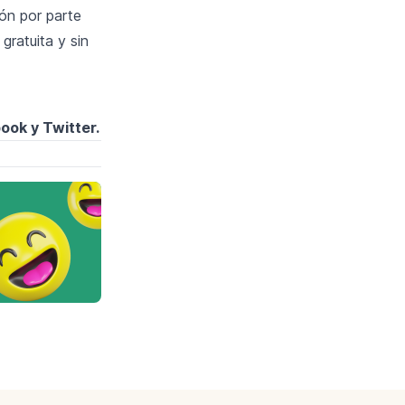
ón por parte
ratuita y sin
book
y
Twitter
.