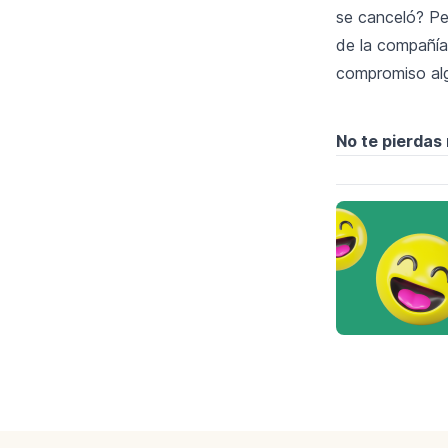
se canceló? Pe
de la compañía
compromiso al
No te pierdas
Footer