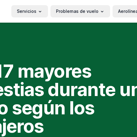
Servicios
Problemas de vuelo
Aerolíne
17 mayores
stias durante u
o según los
jeros