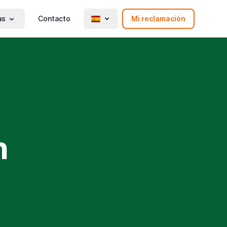
as
Contacto
Mi reclamación
n