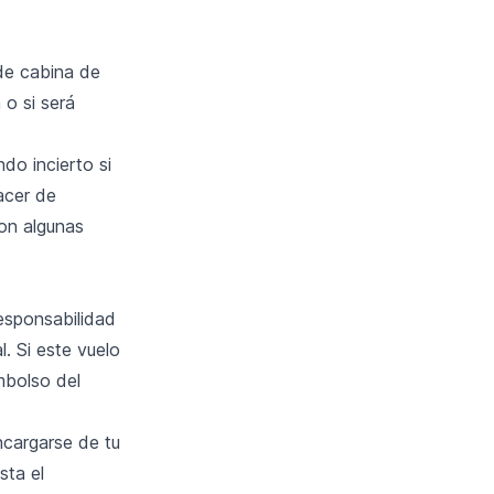
 de cabina de
 o si será
do incierto si
acer de
on algunas
responsabilidad
. Si este vuelo
mbolso del
ncargarse de tu
sta el