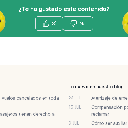
¿Te ha gustado este contenido?
Sí
No
Lo nuevo en nuestro blog
6: vuelos cancelados en toda
Aterrizaje de em
24 JUL
Compensación por
15 JUL
asajeros tienen derecho a
reclamar
Cómo ser auxilia
9 JUL