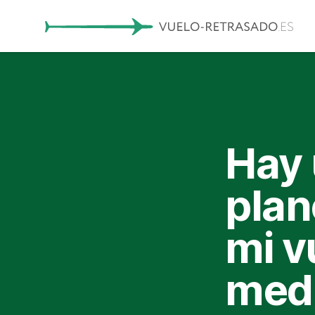
Hay 
plan
mi v
medi