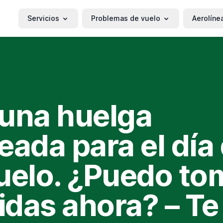
Servicios
Problemas de vuelo
Aerolíne
una huelga
eada para el día
uelo. ¿Puedo to
das ahora? – Te 