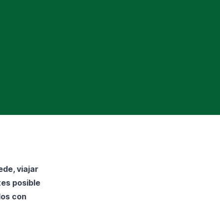
de, viajar
tes posible
dos con