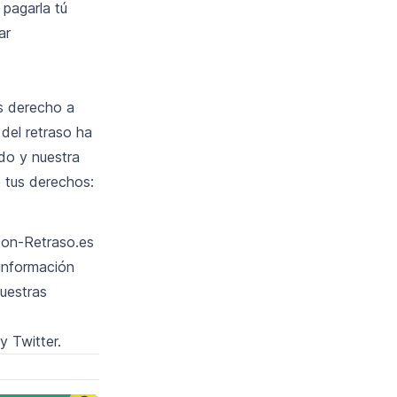
 pagarla tú
ar
as derecho a
 del retraso ha
do y nuestra
e tus derechos:
con-Retraso.es
 información
nuestras
y
Twitter
.