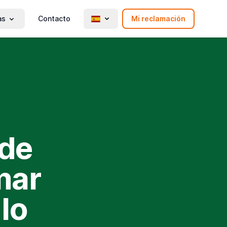
as
Contacto
Mi reclamación
 de
mar
lo