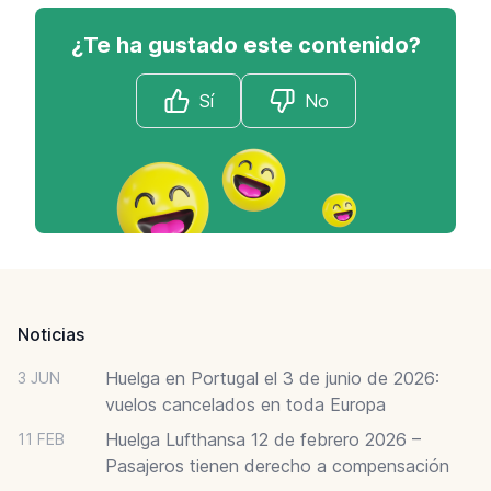
¿Te ha gustado este contenido?
Sí
No
Footer
Noticias
Huelga en Portugal el 3 de junio de 2026:
3 JUN
vuelos cancelados en toda Europa
Huelga Lufthansa 12 de febrero 2026 –
11 FEB
Pasajeros tienen derecho a compensación