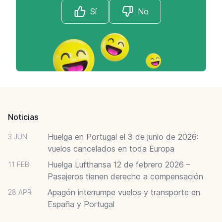
Sí
No
Footer
Noticias
Huelga en Portugal el 3 de junio de 2026:
3 JUN
vuelos cancelados en toda Europa
Huelga Lufthansa 12 de febrero 2026 –
11 FEB
Pasajeros tienen derecho a compensación
Apagón interrumpe vuelos y transporte en
28 APR
España y Portugal