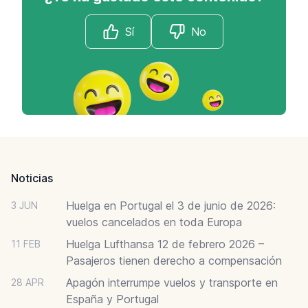
Sí
No
Footer
Noticias
Huelga en Portugal el 3 de junio de 2026:
3 JUN
vuelos cancelados en toda Europa
Huelga Lufthansa 12 de febrero 2026 –
11 FEB
Pasajeros tienen derecho a compensación
Apagón interrumpe vuelos y transporte en
28 APR
España y Portugal