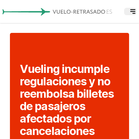
Vueling incumple
regulaciones y no
reembolsa billetes
de pasajeros
afectados por
cancelaciones