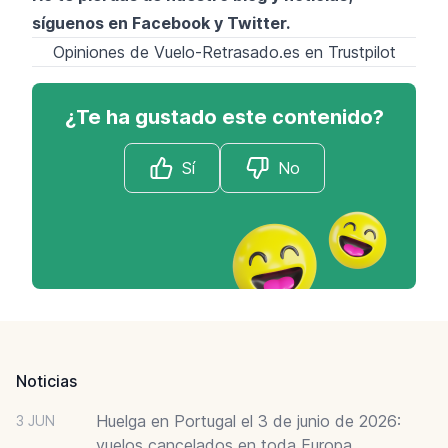
síguenos en
Facebook
y
Twitter
.
Opiniones de Vuelo-Retrasado.es en Trustpilot
¿Te ha gustado este contenido?
Sí
No
Footer
Noticias
Huelga en Portugal el 3 de junio de 2026:
3 JUN
vuelos cancelados en toda Europa