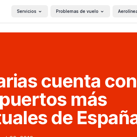
Servicios
Problemas de vuelo
Aerolíne
rias cuenta con
puertos más
uales de Españ