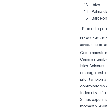
13
Ibiza
14
Palma de
15
Barcelon
Promedio pon
Promedio de vuelo
aeropuertos de las
Como muestran l
Canarias tambi
Islas Baleares.
embargo, esto s
julio, también 
controladores 
Indemnización 
Si has experim
momento, exist