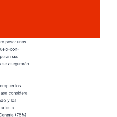
ara pasar unas
Vuelo-con-
operan sus
s se asegurarán
aeropuertos
 tasa considera
ado y los
erados a
 Canaria (78%)