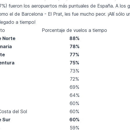
7%) fueron los aeropuertos más puntuales de España. A los 
mo el de Barcelona - El Prat, les fue mucho peor. ¡Allí sólo 
llegado a tiempo!
rto
Porcentaje de vuelos a tiempo
e Norte
88%
naria
78%
te
77%
entura
75%
73%
72%
69%
64%
60%
osta del Sol
60%
e Sur
60%
a
59%