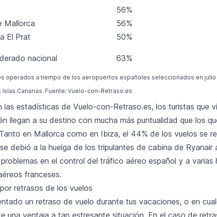
56%
 Mallorca
56%
a El Prat
50%
derado nacional
63%
s operados a tiempo de los aeropuertos españoles seleccionados en julio 
 Islas Canarias. Fuente: Vuelo-con-Retraso.es
as estadísticas de Vuelo-con-Retraso.es, los turistas que vis
én llegan a su destino con mucha más puntualidad que los que
 Tanto en Mallorca como en Ibiza, el 44% de los vuelos se re
e debió a la huelga de los tripulantes de cabina de Ryanair a
a problemas en el control del tráfico aéreo español y a varias
aéreos franceses.
por retrasos de los vuelos
entado un retraso de vuelo durante tus vacaciones, o en cual
e una ventaja a tan estresante situación. En el caso de retr