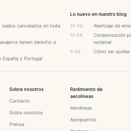
Lo nuevo en nuestro blog
6: vuelos cancelados en toda
Aterrizaje de em
24 JUL
Compensación por
15 JUL
asajeros tienen derecho a
reclamar
Cómo ser auxilia
9 JUL
n España y Portugal
Sobre nosotros
Redimiento de
aerolineas
Contacto
Aerolineas
Sobre nosotros
Aeropuertos
Prensa