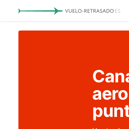
Cana
aero
punt