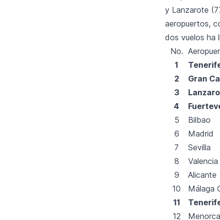
y Lanzarote (7
aeropuertos, co
dos vuelos ha 
No.
Aeropue
1
Tenerif
2
Gran Ca
3
Lanzaro
4
Fuertev
5
Bilbao
6
Madrid
7
Sevilla
8
Valencia
9
Alicante
10
Málaga C
11
Tenerif
12
Menorc