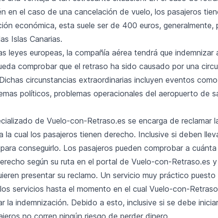
én en el caso de una cancelación de vuelo, los pasajeros tie
ón económica, esta suele ser de 400 euros, generalmente, 
as Islas Canarias.
as leyes europeas, la compañía aérea tendrá que indemnizar 
eda comprobar que el retraso ha sido causado por una circu
. Dichas circunstancias extraordinarias incluyen eventos com
emas políticos, problemas operacionales del aeropuerto de sa
pecializado de Vuelo-con-Retraso.es se encarga de reclamar l
 la cual los pasajeros tienen derecho. Inclusive si deben lleva
 para conseguirlo. Los pasajeros pueden comprobar a cuánta
erecho según su ruta en el portal de Vuelo-con-Retraso.es y
uieren presentar su reclamo. Un servicio muy práctico puesto
los servicios hasta el momento en el cual Vuelo-con-Retraso
 la indemnización. Debido a esto, inclusive si se debe inicia
asajeros no corren ningún riesgo de perder dinero.