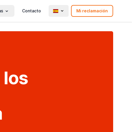
as
Contacto
Mi reclamación
 los
a