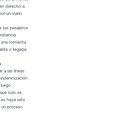
nen derecho a
por un vuelo
a sus pasajeros
nstancia
o una tormenta
lida o llegada,
a
r a las líneas
 indemnización
 luego
 que solo se
.es haya sido
r un proceso