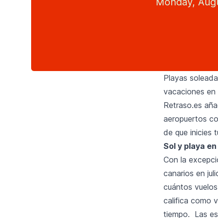
Monday, Augu
Playas soleada
vacaciones en l
Retraso.es añad
aeropuertos co
de que inicies 
Sol y playa en
Con la excepció
canarios en jul
cuántos vuelos
califica como 
tiempo. Las es