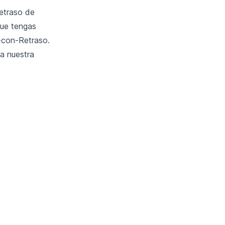
etraso de
que tengas
-con-Retraso.
za nuestra