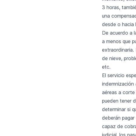
3 horas, tambi
una compensaci
desde o hacia l
De acuerdo a l
a menos que pu
extraordinaria
de nieve, probl
etc.
El servicio es
indemnización a
aéreas a corte
pueden tener d
determinar si q
deberán pagar 
capaz de cobrar
judicial, los p