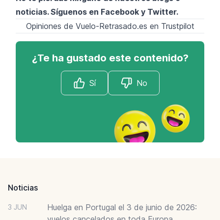
noticias. Síguenos en
Facebook
y
Twitter
.
Opiniones de Vuelo-Retrasado.es en Trustpilot
¿Te ha gustado este contenido?
Sí
No
Footer
Noticias
Huelga en Portugal el 3 de junio de 2026:
3 JUN
vuelos cancelados en toda Europa