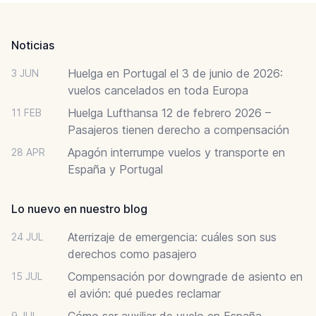
Footer
Noticias
Huelga en Portugal el 3 de junio de 2026:
3 JUN
vuelos cancelados en toda Europa
Huelga Lufthansa 12 de febrero 2026 –
11 FEB
Pasajeros tienen derecho a compensación
Apagón interrumpe vuelos y transporte en
28 APR
España y Portugal
Lo nuevo en nuestro blog
Aterrizaje de emergencia: cuáles son sus
24 JUL
derechos como pasajero
Compensación por downgrade de asiento en
15 JUL
el avión: qué puedes reclamar
Cómo ser auxiliar de vuelo en España
9 JUL