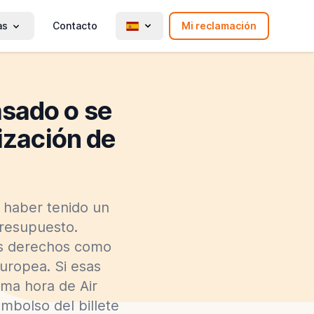
as
Contacto
Mi reclamación
asado o se
ización de
a haber tenido un
presupuesto.
us derechos como
europea. Si esas
ima hora de Air
mbolso del billete