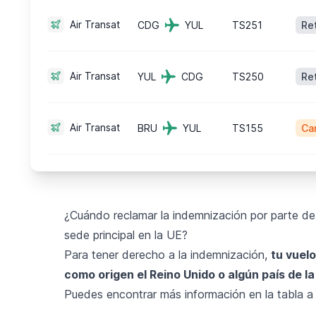
Air Transat
CDG
YUL
TS251
Re
Air Transat
YUL
CDG
TS250
Re
Air Transat
BRU
YUL
TS155
Ca
¿Cuándo reclamar la indemnización por parte de 
sede principal en la UE?
Para tener derecho a la indemnización,
tu vuel
como origen el Reino Unido o algún país de la
Puedes encontrar más información en la tabla a 