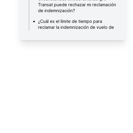
Transat puede rechazar mi reclamación
de indemnización?
¿Cuál es el límite de tiempo para
reclamar la indemnización de vuelo de
Air Transat?
¿Cuánto tiempo tardaré en recibir mi
compensación y/o reembolso por parte
Air Transat?
¿Cómo puedo reclamar por mi vuelo
retrasado o cancelado de Air Transat?
Acerca de Air Transat