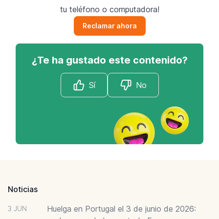
tu teléfono o computadora!
Reclamar ahora
¿Te ha gustado este contenido?
Sí
No
Footer
Noticias
Huelga en Portugal el 3 de junio de 2026:
3 JUN