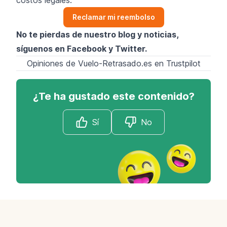
Reclamar mi reembolso
No te pierdas de nuestro blog y noticias,
síguenos en
Facebook
y
Twitter
.
Opiniones de Vuelo-Retrasado.es en Trustpilot
¿Te ha gustado este contenido?
Sí
No
Footer