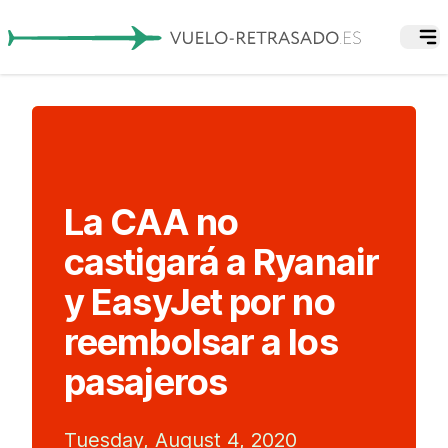
La CAA no
castigará a Ryanair
y EasyJet por no
reembolsar a los
pasajeros
Tuesday, August 4, 2020