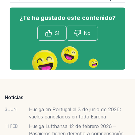
¿Te ha gustado este contenido?
Sí
No
Footer
Noticias
Huelga en Portugal el 3 de junio de 2026:
3 JUN
vuelos cancelados en toda Europa
Huelga Lufthansa 12 de febrero 2026 –
11 FEB
Pasajeros tienen derecho a compensación