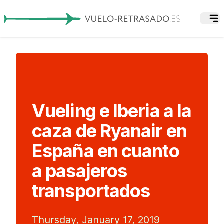
Vueling e Iberia a la
caza de Ryanair en
España en cuanto
a pasajeros
transportados
Thursday, January 17, 2019