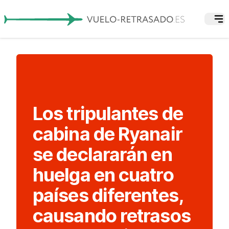
Los tripulantes de
cabina de Ryanair
se declararán en
huelga en cuatro
países diferentes,
causando retrasos