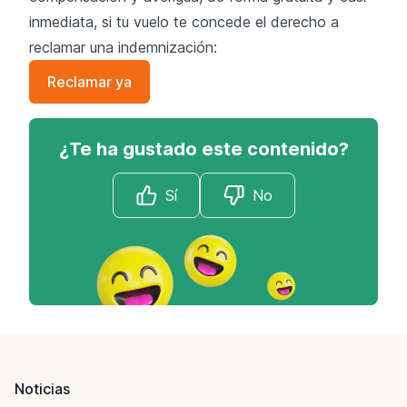
inmediata, si tu vuelo te concede el derecho a
reclamar una indemnización:
Reclamar ya
¿Te ha gustado este contenido?
Sí
No
Footer
Noticias