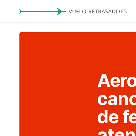
Aero
canc
de f
aten