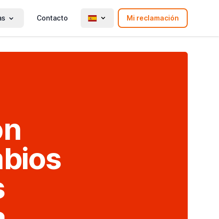
as
Contacto
Mi reclamación
on
mbios
s
a