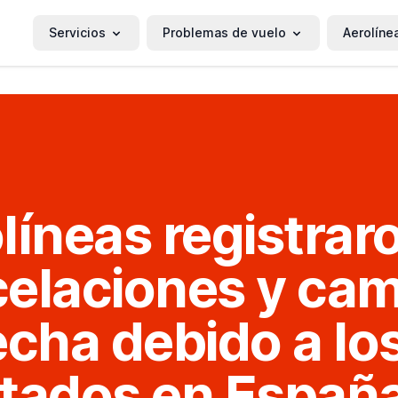
Servicios
Problemas de vuelo
Aerolíne
líneas registrar
elaciones y ca
echa debido a lo
tados en Españ