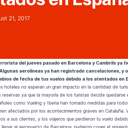
st 21, 2017
errorista del jueves pasado en Barcelona y Cambrils ya t
. Algunas aerolíneas ya han registrado cancelaciones, y 
bios de fecha de tus vuelos debido a los atentados en 
os hoteles no esperan un gran impacto en la cantidad de turi
 reservas ya que la mayoría de los turistas decide quedarse 
añoles como Vueling y Iberia han tomado medidas para todos
ren afectados por los acontecimientos graves en Cataluña. V
os a sus clientes, y los viajeros que perdieron tu vuelo debid
llegar al aeropuerto de Barcelona, pudieron coger el siguient