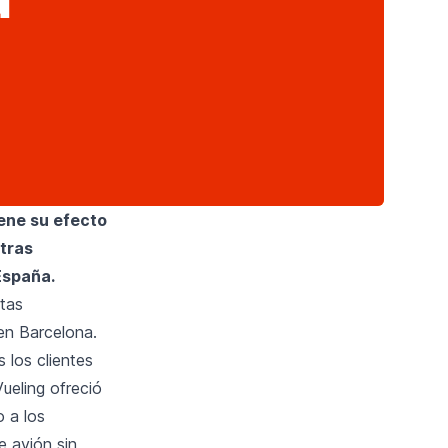
iene su efecto
otras
España.
stas
en Barcelona.
 los clientes
ueling ofreció
o a los
e avión sin