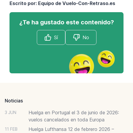
Escrito por: Equipo de
Vuelo-Con-Retraso.es
¿Te ha gustado este contenido?
Sí
No
Footer
Noticias
Huelga en Portugal el 3 de junio de 2026:
3 JUN
vuelos cancelados en toda Europa
Huelga Lufthansa 12 de febrero 2026 –
11 FEB