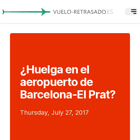
¿Huelga en el
aeropuerto de
Barcelona-El Prat?
Thursday, July 27, 2017