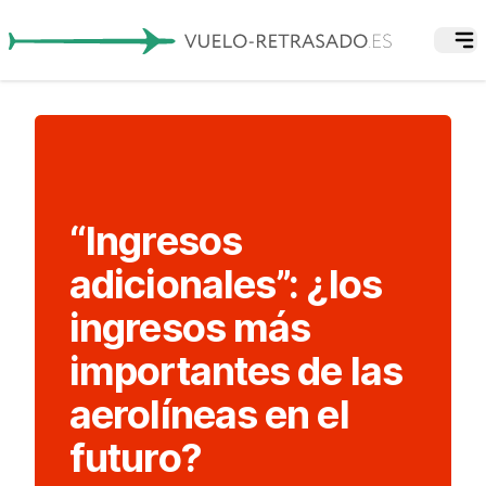
“Ingresos
adicionales”: ¿los
ingresos más
importantes de las
aerolíneas en el
futuro?