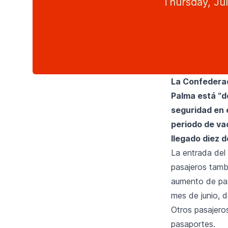
Thursday, Jul
La Confederac
Palma está “de
seguridad en 
periodo de va
llegado diez d
La entrada del
pasajeros tamb
aumento de pas
mes de junio, d
Otros pasajeros
pasaportes.