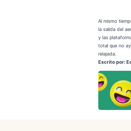
Al mismo tiemp
la salida del a
y las platafor
total que no a
relajada.
Escrito por: 
Footer