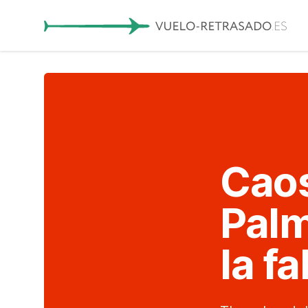
Caos
Palm
la fa