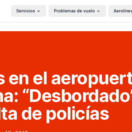
Servicios
Problemas de vuelo
Aerolíne
 en el aeropuer
a: “Desbordado
lta de policías