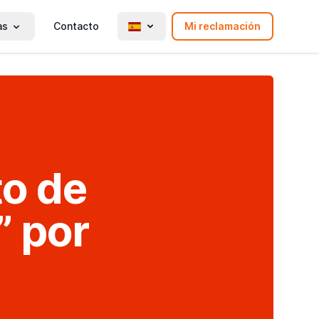
as
Contacto
Mi reclamación
to de
” por