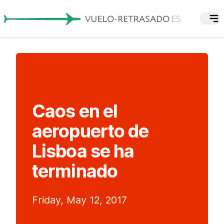
Caos en el
aeropuerto de
Lisboa se ha
terminado
Friday, May 12, 2017