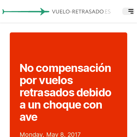
No compensación
por vuelos
retrasados debido
a un choque con
ave
Monday, May 8, 2017