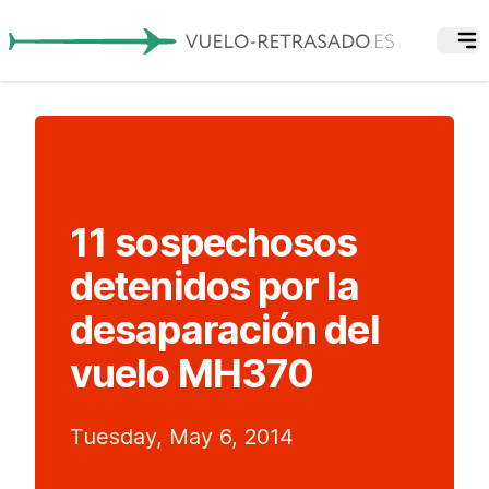
11 sospechosos
detenidos por la
desaparación del
vuelo MH370
Tuesday, May 6, 2014