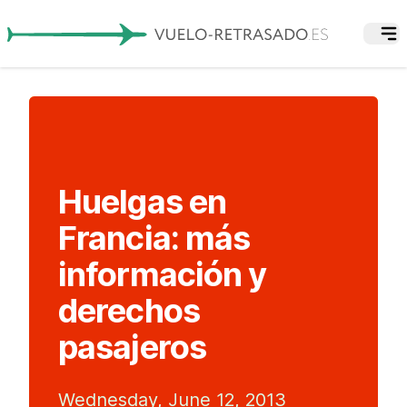
Huelgas en
Francia: más
información y
derechos
pasajeros
Wednesday, June 12, 2013