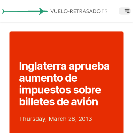
Inglaterra aprueba
aumento de
impuestos sobre
billetes de avión
Thursday, March 28, 2013