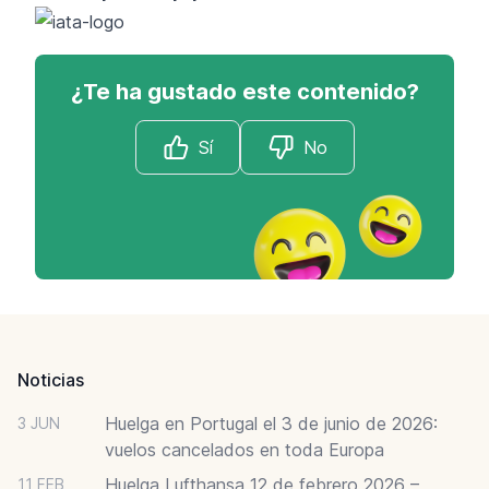
¿Te ha gustado este contenido?
Sí
No
Footer
Noticias
Huelga en Portugal el 3 de junio de 2026:
3 JUN
vuelos cancelados en toda Europa
Huelga Lufthansa 12 de febrero 2026 –
11 FEB