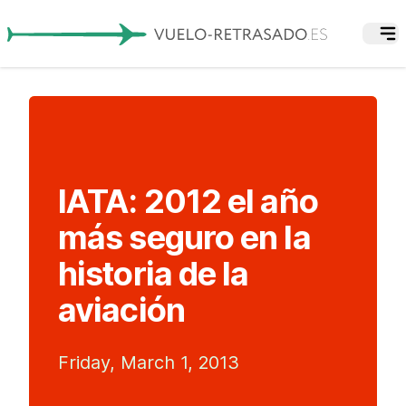
IATA: 2012 el año
más seguro en la
historia de la
aviación
Friday, March 1, 2013