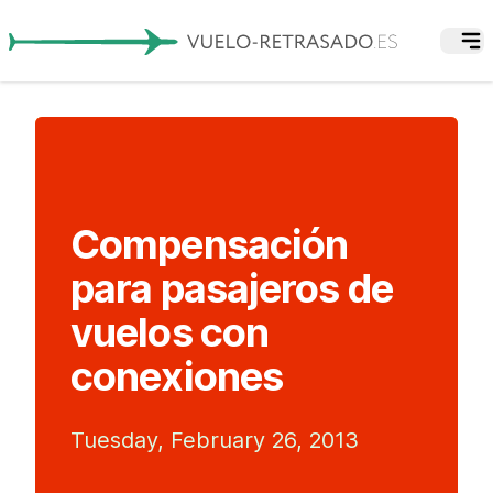
Compensación
para pasajeros de
vuelos con
conexiones
Tuesday, February 26, 2013