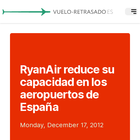
RyanAir reduce su
capacidad en los
aeropuertos de
España
Monday, December 17, 2012